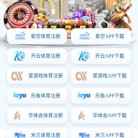
下载APP
华体会平台公司简介
华体会平台
是一家面向全球市场的综合体育赛事直播与数据
服务平台，专注于为体育迷打造高品质的数字化观赛体验。
我们整合
高清赛事直播、数据分析、多终端同步
等核心功
能，为用户提供一站式的华体会平台服务。
平台通过多项国际安全认证，系统架构稳定高效，全面适配
APP、PC 和移动网页端。在东南亚、中东、欧洲等区域建立